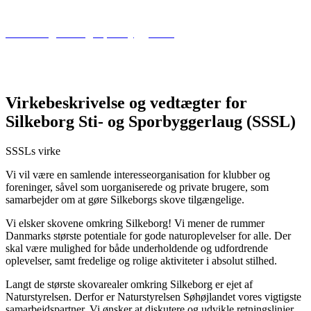
Silkeborg Sti- og Sporbyggerlaug
Menu
Virkebeskrivelse og vedtægter for
Silkeborg Sti- og Sporbyggerlaug (SSSL)
SSSLs virke
Vi vil være en samlende interesseorganisation for klubber og
foreninger, såvel som uorganiserede og private brugere, som
samarbejder om at gøre Silkeborgs skove tilgængelige.
Vi elsker skovene omkring Silkeborg! Vi mener de rummer
Danmarks største potentiale for gode naturoplevelser for alle. Der
skal være mulighed for både underholdende og udfordrende
oplevelser, samt fredelige og rolige aktiviteter i absolut stilhed.
Langt de største skovarealer omkring Silkeborg er ejet af
Naturstyrelsen. Derfor er Naturstyrelsen Søhøjlandet vores vigtigste
samarbejdspartner. Vi ønsker at diskutere og udvikle retningslinjer