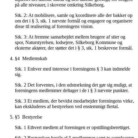
på alle niveauer, i skovene omkring Silkeborg.
Stk. 2: At mobilisere, samle og koordinere alle der bakker op
om det i § 3, stk. 1 nævnte formål og engagere og organisere
disse til realisering af foreningens vision.
Stk. 3: At fremme samarbejdet mellem brugere af stier og
spor, Naturstyrelsen, lodsejere, Silkeborg Kommune og
eksterne aktører, der støtter det i § 3, stk. 1 beskrevne formål.
§4 Medlemskab
Stk. 1 Enhver med interesse i foreningens § 3 kan indmelde
sig.
Stk. 2 Det forventes, i den udstrækning det gør sig muligt, at
foreningens medlemmer deltager i de i § 3 nævnte punkter.
Stk. 3 Et medlem, der bevidst modarbejder foreningens virke,
kan ekskluderes af bestyrelsen ved enstemmigt flertal.
§5 Bestyrelse
Stk. 1 Ethvert medlem af foreningen er opstillingsberettiget.
Stk. 2 Bestyrelsen består af 5 medlemmer samt to suppleanter.