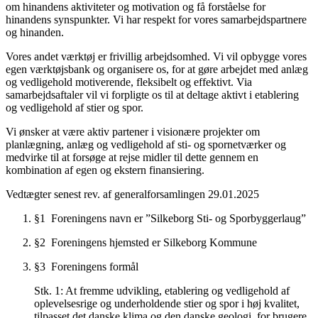
om hinandens aktiviteter og motivation og få forståelse for
hinandens synspunkter. Vi har respekt for vores samarbejdspartnere
og hinanden.
Vores andet værktøj er frivillig arbejdsomhed. Vi vil opbygge vores
egen værktøjsbank og organisere os, for at gøre arbejdet med anlæg
og vedligehold motiverende, fleksibelt og effektivt. Via
samarbejdsaftaler vil vi forpligte os til at deltage aktivt i etablering
og vedligehold af stier og spor.
Vi ønsker at være aktiv partener i visionære projekter om
planlægning, anlæg og vedligehold af sti- og spornetværker og
medvirke til at forsøge at rejse midler til dette gennem en
kombination af egen og ekstern finansiering.
Vedtægter senest rev. af generalforsamlingen 29.01.2025
§1 Foreningens navn er ”Silkeborg Sti- og Sporbyggerlaug”
§2 Foreningens hjemsted er Silkeborg Kommune
§3 Foreningens formål
Stk. 1: At fremme udvikling, etablering og vedligehold af
oplevelsesrige og underholdende stier og spor i høj kvalitet,
tilpasset det danske klima og den danske geologi, for brugere