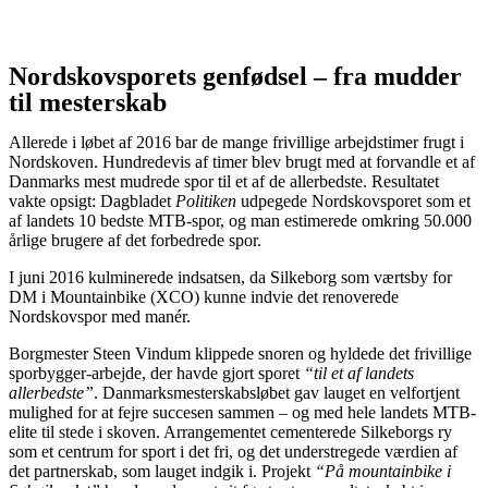
Nordskovsporets genfødsel – fra mudder
til mesterskab
Allerede i løbet af 2016 bar de mange frivillige arbejdstimer frugt i
Nordskoven. Hundredevis af timer blev brugt med at forvandle et af
Danmarks mest mudrede spor til et af de allerbedste. Resultatet
vakte opsigt: Dagbladet
Politiken
udpegede Nordskovsporet som et
af landets 10 bedste MTB-spor, og man estimerede omkring 50.000
årlige brugere af det forbedrede spor.
I juni 2016 kulminerede indsatsen, da Silkeborg som værtsby for
DM i Mountainbike (XCO) kunne indvie det renoverede
Nordskovspor med manér.
Borgmester Steen Vindum klippede snoren og hyldede det frivillige
sporbygger-arbejde, der havde gjort sporet
“til et af landets
allerbedste”
. Danmarksmesterskabsløbet gav lauget en velfortjent
mulighed for at fejre succesen sammen – og med hele landets MTB-
elite til stede i skoven. Arrangementet cementerede Silkeborgs ry
som et centrum for sport i det fri, og det understregede værdien af
det partnerskab, som lauget indgik i. Projekt
“På mountainbike i