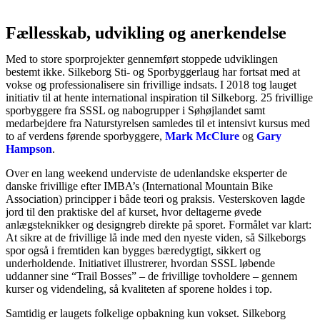
Fællesskab, udvikling og anerkendelse
Med to store sporprojekter gennemført stoppede udviklingen
bestemt ikke. Silkeborg Sti- og Sporbyggerlaug har fortsat med at
vokse og professionalisere sin frivillige indsats. I 2018 tog lauget
initiativ til at hente international inspiration til Silkeborg. 25 frivillige
sporbyggere fra SSSL og nabogrupper i Søhøjlandet samt
medarbejdere fra Naturstyrelsen samledes til et intensivt kursus med
to af verdens førende sporbyggere,
Mark McClure
og
Gary
Hampson
.
Over en lang weekend underviste de udenlandske eksperter de
danske frivillige efter IMBA’s (International Mountain Bike
Association) principper i både teori og praksis. Vesterskoven lagde
jord til den praktiske del af kurset, hvor deltagerne øvede
anlægsteknikker og designgreb direkte på sporet. Formålet var klart:
At sikre at de frivillige lå inde med den nyeste viden, så Silkeborgs
spor også i fremtiden kan bygges bæredygtigt, sikkert og
underholdende. Initiativet illustrerer, hvordan SSSL løbende
uddanner sine “Trail Bosses” – de frivillige tovholdere – gennem
kurser og videndeling, så kvaliteten af sporene holdes i top.
Samtidig er laugets folkelige opbakning kun vokset. Silkeborg