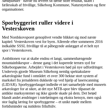
Søhøjlandet”
havde nu leveret sit første store resultat, skabt i
fællesskab af frivillige, Silkeborg Kommune, Naturstyrelsen og flere
organisationer.
Sporbyggeriet ruller videre i
Vesterskoven
Med Nordskovsporet genoplivet vendte blikket sig mod næste
kapitel: Vesterskoven vest for byen. Allerede efter sommeren 2016
indkaldte SSSL frivillige til at påbegynde anlægget af et helt nyt
spor i Vesterskoven.
Ambitionen var at skabe endnu et langt, sammenhængende
mountainbikespor – denne gang i det kuperede terræn syd for
Silkeborgsøerne. Arbejdet i Vesterskoven bød på nye udfordringer.
Undervejs gjorde Museum Silkeborg nemlig spektakulære
arkæologiske fund i området: et over 300 hektar stort system af
markskel fra jernalderen dukkede op ved hjælp af laserscanning
(LIDAR). Sporbyggerlauget indledte et tæt samarbejde med museets
arkæologer for at sikre, at det nye MTB-spor blev tilpasset de
antikke marksystemer og ikke gjorde skade på dem. Det betød
blandt andet ændringer i ruteføringen og ekstra hensyn, men også
stor faglig læring for sporbyggerne – et unikt møde mellem
fortidsminder og nutidens friluftsliv.