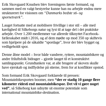
Erik Skovgaard Knudsen blev foreningens første formand, og
sammen med en valgt bestyrelse kunne han nu arbejde endnu mere
struktureret for visionen om
“Danmarks bedste sti- og
spornetværk”
.
Lauget fortsatte med at mobilisere frivillige i stor stil – alle med
kærlighed til Silkeborgs natur og lyst til at tage del i det praktiske
arbejde. Over 1.200 medlemmer var allerede tilknyttet Facebook-
fællesskabet midt i 2016, og af dem mødte op mod 350 op skiftevis
som hjælpere på de såkaldte “spordage”, hvor der blev bygget og
vedligeholdt spor.
Denne åbne model – hvor både vandrere, ryttere, mountainbikere og
andre friluftsfolk bidrager – gjorde lauget til et konstruktivt
samlingspunkt. Grundtanken var, at alle brugere af skoven skulle
have ejerskab og indflydelse på stierne, frem for at konflikter opstod.
Som formand Erik Skovgaard forklarede til pressen:
Mountainbikesporten boomer, men
“der er stadig 10 gange flere
kilometer ridesti end mountainbikespor. Det vil vi gøre noget
ved”
, så Silkeborg kan udnytte sit enorme potentiale som
international mountainbike-destination.