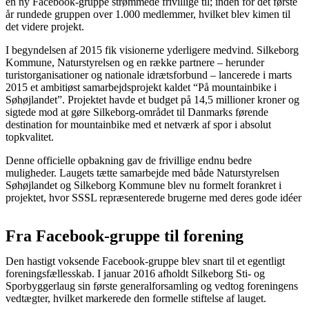
en ny Facebook-gruppe strømmede frivillige til; inden for det første
år rundede gruppen over 1.000 medlemmer, hvilket blev kimen til
det videre projekt.
I begyndelsen af 2015 fik visionerne yderligere medvind. Silkeborg
Kommune, Naturstyrelsen og en række partnere – herunder
turistorganisationer og nationale idrætsforbund – lancerede i marts
2015 et ambitiøst samarbejdsprojekt kaldet “På mountainbike i
Søhøjlandet”. Projektet havde et budget på 14,5 millioner kroner og
sigtede mod at gøre Silkeborg-området til Danmarks førende
destination for mountainbike med et netværk af spor i absolut
topkvalitet.
Denne officielle opbakning gav de frivillige endnu bedre
muligheder. Laugets tætte samarbejde med både Naturstyrelsen
Søhøjlandet og Silkeborg Kommune blev nu formelt forankret i
projektet, hvor SSSL repræsenterede brugerne med deres gode idéer
Fra Facebook-gruppe til forening
Den hastigt voksende Facebook-gruppe blev snart til et egentligt
foreningsfællesskab. I januar 2016 afholdt Silkeborg Sti- og
Sporbyggerlaug sin første generalforsamling og vedtog foreningens
vedtægter, hvilket markerede den formelle stiftelse af lauget.