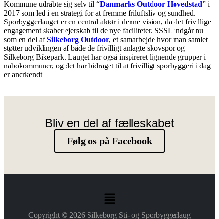
Kommune udråbte sig selv til “
Danmarks Outdoor Hovedstad
” i
2017 som led i en strategi for at fremme friluftsliv og sundhed.
Sporbyggerlauget er en central aktør i denne vision, da det frivillige
engagement skaber ejerskab til de nye faciliteter. SSSL indgår nu
som en del af
Silkeborg Outdoor
, et samarbejde hvor man samlet
støtter udviklingen af både de frivilligt anlagte skovspor og
Silkeborg Bikepark. Lauget har også inspireret lignende grupper i
nabokommuner, og det har bidraget til at frivilligt sporbyggeri i dag
er anerkendt
Bliv en del af fælleskabet
Følg os på Facebook
Copyright © 2026 Silkeborg Sti- og Sporbyggerlaug