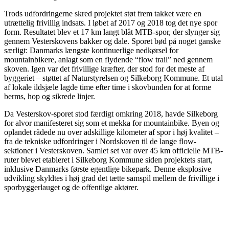
Trods udfordringerne skred projektet støt frem takket være en
utrættelig frivillig indsats. I løbet af 2017 og 2018 tog det nye spor
form. Resultatet blev et 17 km langt blåt MTB-spor, der slynger sig
gennem Vesterskovens bakker og dale. Sporet bød på noget ganske
særligt: Danmarks længste kontinuerlige nedkørsel for
mountainbikere, anlagt som en flydende “flow trail” ned gennem
skoven. Igen var det frivillige kræfter, der stod for det meste af
byggeriet – støttet af Naturstyrelsen og Silkeborg Kommune. Et utal
af lokale ildsjæle lagde time efter time i skovbunden for at forme
berms, hop og sikrede linjer.
Da Vesterskov-sporet stod færdigt omkring 2018, havde Silkeborg
for alvor manifesteret sig som et mekka for mountainbike. Byen og
oplandet rådede nu over adskillige kilometer af spor i høj kvalitet –
fra de tekniske udfordringer i Nordskoven til de lange flow-
sektioner i Vesterskoven. Samlet set var over 45 km officielle MTB-
ruter blevet etableret i Silkeborg Kommune siden projektets start,
inklusive Danmarks første egentlige bikepark. Denne eksplosive
udvikling skyldtes i høj grad det tætte samspil mellem de frivillige i
sporbyggerlauget og de offentlige aktører.