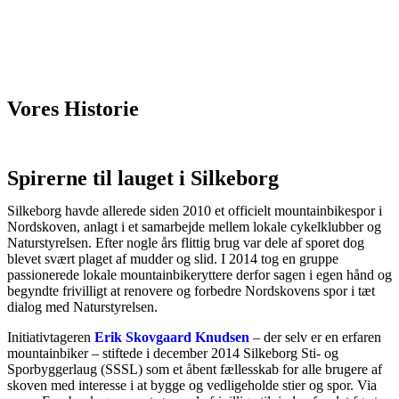
Silkeborg Sti- og Sporbyggerlaug
Vores Historie
Spirerne til lauget i Silkeborg
Silkeborg havde allerede siden 2010 et officielt mountainbikespor i
Nordskoven, anlagt i et samarbejde mellem lokale cykelklubber og
Naturstyrelsen. Efter nogle års flittig brug var dele af sporet dog
blevet svært plaget af mudder og slid. I 2014 tog en gruppe
passionerede lokale mountainbikeryttere derfor sagen i egen hånd og
begyndte frivilligt at renovere og forbedre Nordskovens spor i tæt
dialog med Naturstyrelsen.
Initiativtageren
Erik Skovgaard Knudsen
– der selv er en erfaren
mountainbiker – stiftede i december 2014 Silkeborg Sti- og
Sporbyggerlaug (SSSL) som et åbent fællesskab for alle brugere af
skoven med interesse i at bygge og vedligeholde stier og spor. Via